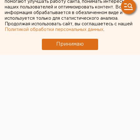
помогают улучшать работу сайта, понимать интересы
наших пользователей и оптимизировать контент. Вся
информация обрабатывается в обезличенном виде и
используется только для статистического анализа.
Продолжая использовать сайт, вы соглашаетесь с нашей
Политикой обработки персональных данных
.
Принимаю
© ЕАН. Депутаты рассмотрят сразу несколько проектов
по защите детей от вейпов
Депутаты Госдумы рассмотрят сразу несколько
законопроектов, направленных на
защиту детей от