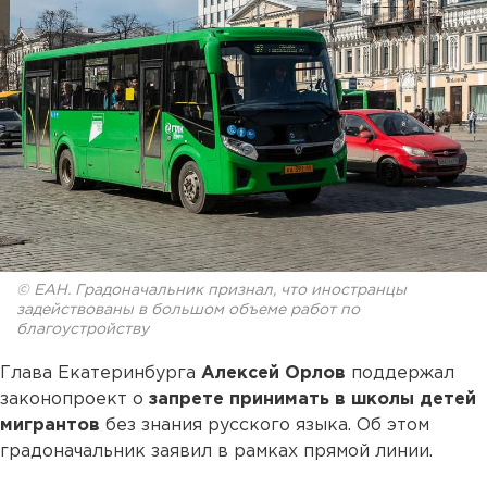
© ЕАН. Градоначальник признал, что иностранцы
задействованы в большом объеме работ по
благоустройству
Глава Екатеринбурга
Алексей Орлов
поддержал
законопроект о
запрете принимать в школы детей
мигрантов
без знания русского языка. Об этом
градоначальник заявил в рамках прямой линии.