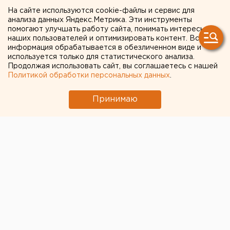
Главу Коркино выберут из
На сайте используются cookie-файлы и сервис для
анализа данных Яндекс.Метрика. Эти инструменты
трех кандидатов
помогают улучшать работу сайта, понимать интересы
наших пользователей и оптимизировать контент. Вся
информация обрабатывается в обезличенном виде и
используется только для статистического анализа.
Продолжая использовать сайт, вы соглашаетесь с нашей
Политикой обработки персональных данных
.
Принимаю
© ЕАН. Нового главу Коркино выберут на следующей
неделе