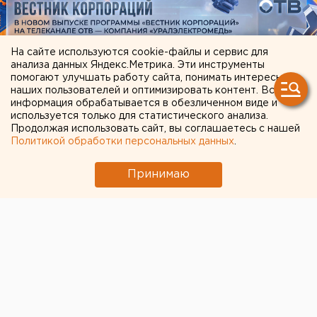
На сайте используются cookie-файлы и сервис для
анализа данных Яндекс.Метрика. Эти инструменты
помогают улучшать работу сайта, понимать интересы
наших пользователей и оптимизировать контент. Вся
информация обрабатывается в обезличенном виде и
используется только для статистического анализа.
Продолжая использовать сайт, вы соглашаетесь с нашей
ЧИТАЙТЕ ТАКЖЕ:
Политикой обработки персональных данных
.
Федеральные компании не могут найти в
Принимаю
Екатеринбурге земли под апартаменты
В Екатеринбурге горит склад Wildberries
Ракетная опасность объявлена в
Оренбургской области и Башкирии
Численность человечества предложили
постепенно сократить ради планеты
Путин назначил нового командующего