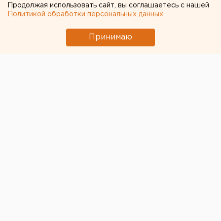
Продолжая использовать сайт, вы соглашаетесь с нашей
Политикой обработки персональных данных
.
Принимаю
© ЕАН / Женщину отправили на лечение после убийства
дочери
Убившую собственного ребенка жительницу Орска
отправили на психиатрическое лечение
. Об этом
сообщили в Октябрьском районном суде города.