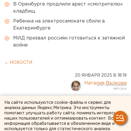
В Оренбурге продлили арест «смотрителю»
кладбищ
Ребенка на электросамокате сбили в
Екатеринбурге
МИД призвал россиян готовиться к затяжной
войне
← НОВОСТИ
20 ЯНВАРЯ 2025 В 18:19
Наталия Вълкова
Убившую трехмесячную
На сайте используются cookie-файлы и сервис для
анализа данных Яндекс.Метрика. Эти инструменты
дочь мать из Орска
помогают улучшать работу сайта, понимать интересы
наших пользователей и оптимизировать контент. Вся
отправили на лечение
информация обрабатывается в обезличенном виде и
используется только для статистического анализа.