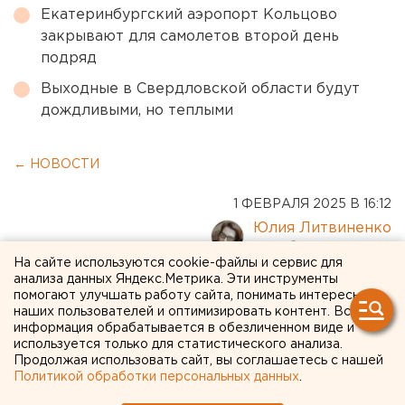
Екатеринбургский аэропорт Кольцово
закрывают для самолетов второй день
подряд
Выходные в Свердловской области будут
дождливыми, но теплыми
← НОВОСТИ
1 ФЕВРАЛЯ 2025 В 16:12
Юлия Литвиненко
На сайте используются cookie-файлы и сервис для
анализа данных Яндекс.Метрика. Эти инструменты
Власти Свердловской
помогают улучшать работу сайта, понимать интересы
области почтили память
наших пользователей и оптимизировать контент. Вся
информация обрабатывается в обезличенном виде и
первого президента России
используется только для статистического анализа.
Продолжая использовать сайт, вы соглашаетесь с нашей
Политикой обработки персональных данных
.
Власти региона отдали дань памяти