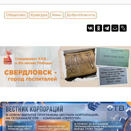
Общество
Культура
Кино
ДоброНовость