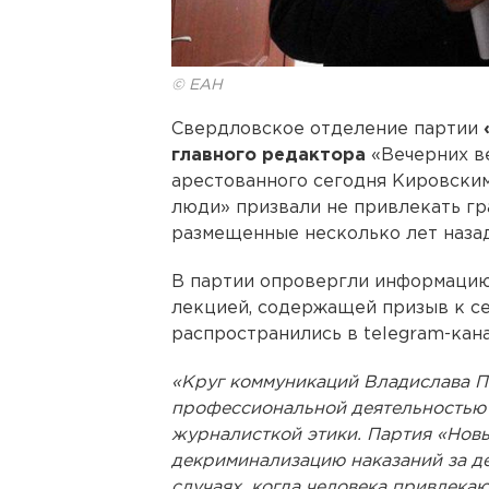
© ЕАН
Свердловское отделение партии
главного редактора
«Вечерних в
арестованного сегодня Кировски
люди» призвали не привлекать гр
размещенные несколько лет назад
В партии опровергли информацию,
лекцией, содержащей призыв к се
распространились в telegram-кан
«Круг коммуникаций Владислава П
профессиональной деятельностью 
журналисткой этики. Партия «Нов
декриминализацию наказаний за де
случаях, когда человека привлекаю