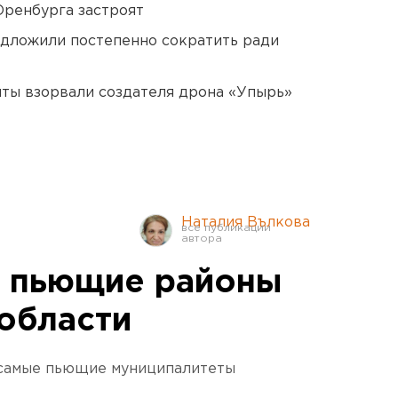
Оренбурга застроят
едложили постепенно сократить ради
ты взорвали создателя дрона «Упырь»
Наталия Вълкова
е пьющие районы
области
 самые пьющие муниципалитеты