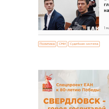
г
на
1 
Политика
СМИ
Судебная система