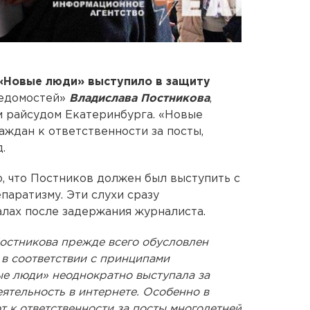
«Новые люди»
выступило в защиту
едомостей»
Владислава Постникова
,
м райсудом Екатеринбурга. «Новые
аждан к ответственности за посты,
.
 что Постников должен был выступить с
паратизму. Эти слухи сразу
алах после задержания журналиста.
остникова прежде всего обусловлен
в соответствии с принципами
ые люди» неоднократно выступала за
ятельность в интернете. Особенно в
т к ответственности за посты многолетней