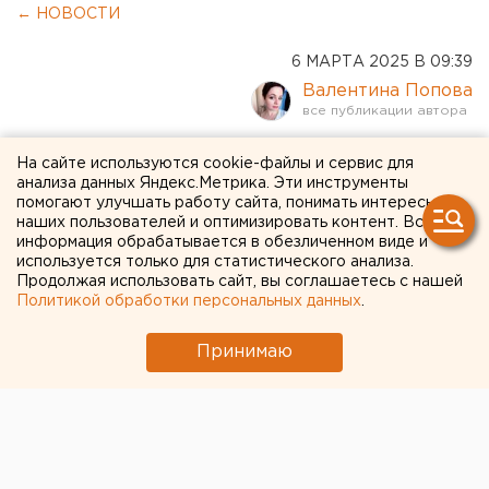
← НОВОСТИ
6 МАРТА 2025 В 09:39
Валентина Попова
Программу льготной
На сайте используются cookie-файлы и сервис для
анализа данных Яндекс.Метрика. Эти инструменты
ипотеки расширят в России
помогают улучшать работу сайта, понимать интересы
наших пользователей и оптимизировать контент. Вся
информация обрабатывается в обезличенном виде и
Возобновить предоставление льгот для семей с
используется только для статистического анализа.
одним ребенком хотят в России
Продолжая использовать сайт, вы соглашаетесь с нашей
Политикой обработки персональных данных
.
Принимаю