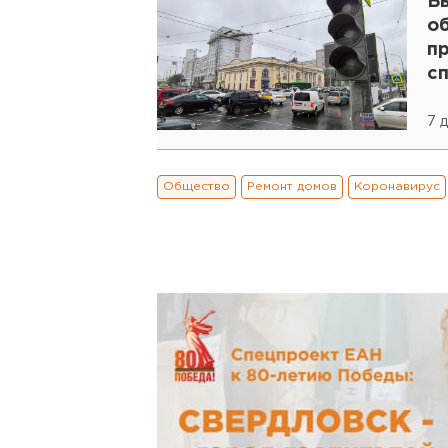
Б
о
пр
с
7 
Общество
Ремонт домов
Коронавирус