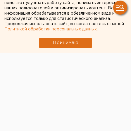
хотят ввести в школах
помогают улучшать работу сайта, понимать интересы
наших пользователей и оптимизировать контент. Вся
Екатеринбурга
информация обрабатывается в обезличенном виде и
используется только для статистического анализа.
Продолжая использовать сайт, вы соглашаетесь с нашей
В школах хотят ввести ставку профориентолога
Политикой обработки персональных данных
.
Принимаю
© ЕАН. Архивное фото