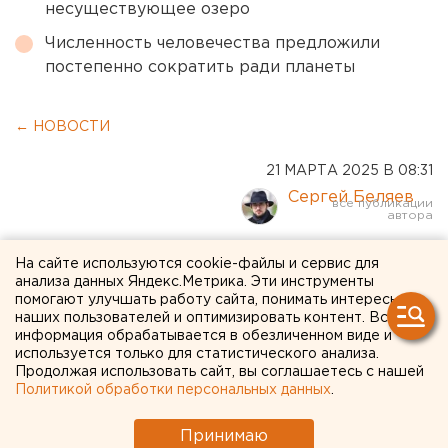
несуществующее озеро
Численность человечества предложили
постепенно сократить ради планеты
← НОВОСТИ
21 МАРТА 2025 В 08:31
Сергей Беляев
Полиция устроила облаву
На сайте используются cookie-файлы и сервис для
анализа данных Яндекс.Метрика. Эти инструменты
на наркопритон на Уктусе в
помогают улучшать работу сайта, понимать интересы
наших пользователей и оптимизировать контент. Вся
Екатеринбурге после
информация обрабатывается в обезличенном виде и
публикации ЕАН
используется только для статистического анализа.
Продолжая использовать сайт, вы соглашаетесь с нашей
Политикой обработки персональных данных
.
Полиция разогнала наркопритон, хозяева
которого кошмарили жителей Уктуса в
Принимаю