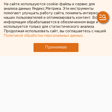
Росгвардию привлекут к
На сайте используются cookie-файлы и сервис для
анализа данных Яндекс.Метрика. Эти инструменты
поимке екатеринбуржцев-
помогают улучшать работу сайта, понимать интересы
наших пользователей и оптимизировать контент. Вся
безбилетников в
информация обрабатывается в обезличенном виде и
транспорте
используется только для статистического анализа.
Продолжая использовать сайт, вы соглашаетесь с нашей
Политикой обработки персональных данных
.
Ловить «зайцев» в транспорте Екатеринбурга
будут с росгвардейцами
Принимаю