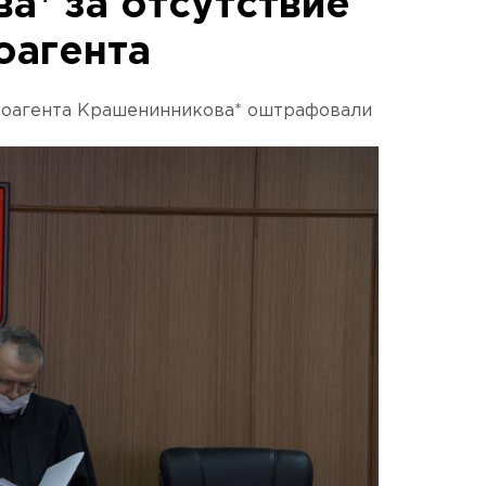
а* за отсутствие
оагента
ноагента Крашенинникова* оштрафовали