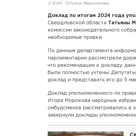
© ЕАН. Татьяна Мерзлякова
Доклад по итогам 2024 года уп
Свердловской области
Татьяны 
комиссии законодательного собра
необходимые правки.
По данным департамента информа
парламентарии рассмотрели дора
что рекомендации к докладу, дан
были полностью учтены. Депутат
доклад и представить его до 5 ма
Доклад уполномоченного по прав
Игоря Морокова народные избран
омбудсменов рассматривались в з
завернули доклады уполномоченны
С