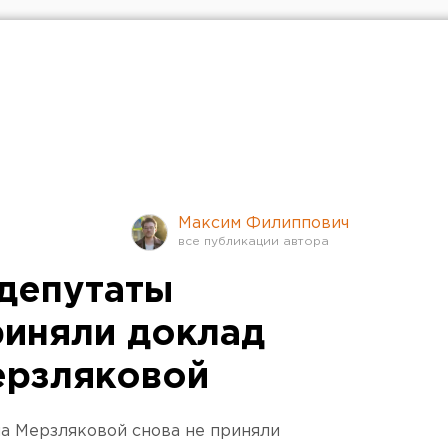
Максим Филиппович
депутаты
риняли доклад
ерзляковой
а Мерзляковой снова не приняли