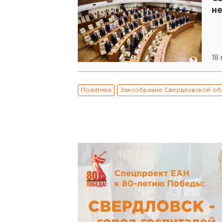
н
18
Политика
Заксобрание Свердловской об