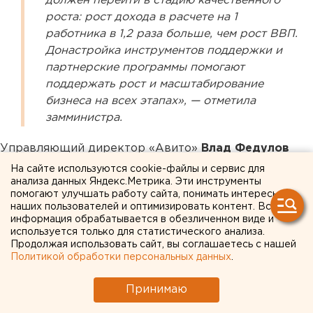
должен перейти в стадию качественного
роста: рост дохода в расчете на 1
работника в 1,2 раза больше, чем рост ВВП.
Донастройка инструментов поддержки и
партнерские программы помогают
поддержать рост и масштабирование
бизнеса на всех этапах», — отметила
замминистра.
Управляющий директор «Авито»
Влад Федулов
сказал, что увеличение бонусов и продление
На сайте используются cookie-файлы и сервис для
программы — вклад компании в развитие малого
анализа данных Яндекс.Метрика. Эти инструменты
помогают улучшать работу сайта, понимать интересы
предпринимательства в России. «Уже 4 тыс.
наших пользователей и оптимизировать контент. Вся
предпринимателей смогли масштабировать свой
информация обрабатывается в обезличенном виде и
бизнес благодаря бонусам на продвижение, которые
используется только для статистического анализа.
Продолжая использовать сайт, вы соглашаетесь с нашей
мы начисляем по программе с Минэкономразвития
Политикой обработки персональных данных
.
России. Чаще других программой пользуются
предприниматели, которые занимаются
Принимаю
строительством, продают мебель, одежду и обувь. А