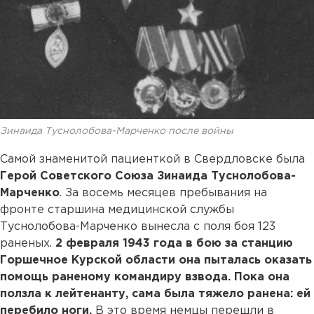
Зинаида Туснолобова-Марченко после войны
Самой знаменитой пациенткой в Свердловске была
Герой Советского Союза Зинаида Туснолобова-
Марченко
. За восемь месяцев пребывания на
фронте старшина медицинской службы
Туснолобова-Марченко вынесла с поля боя 123
раненых.
2 февраля 1943 года в бою за станцию
Горшечное Курской области она пыталась оказать
помощь раненому командиру взвода. Пока она
ползла к лейтенанту, сама была тяжело ранена: ей
перебило ноги.
В это время немцы перешли в