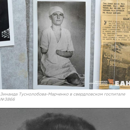
Зинаида Туснолобова-Марченко в свердловском госпитале
№3866