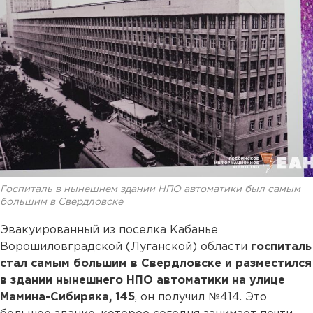
Госпиталь в нынешнем здании НПО автоматики был самым
большим в Свердловске
Эвакуированный из поселка Кабанье
Ворошиловградской (Луганской) области
госпиталь
стал самым большим в Свердловске
и разместился
в здании нынешнего НПО автоматики на улице
Мамина-Сибиряка, 145
, он получил №414. Это