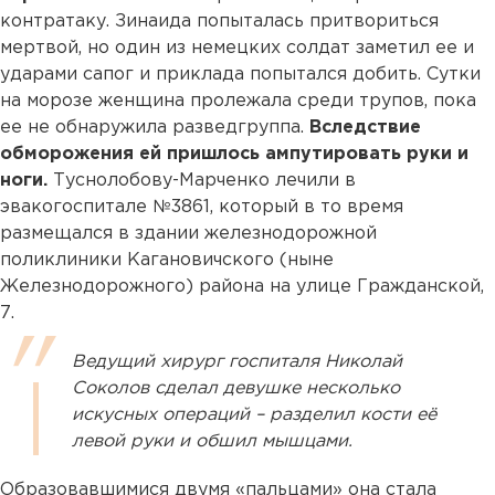
контратаку. Зинаида попыталась притвориться
мертвой, но один из немецких солдат заметил ее и
ударами сапог и приклада попытался добить. Сутки
на морозе женщина пролежала среди трупов, пока
ее не обнаружила разведгруппа.
Вследствие
обморожения ей пришлось ампутировать руки и
ноги.
Туснолобову-Марченко лечили в
эвакогоспитале №3861, который в то время
размещался в здании железнодорожной
поликлиники Кагановичского (ныне
Железнодорожного) района на улице Гражданской,
7.
Ведущий хирург госпиталя Николай
Соколов сделал девушке несколько
искусных операций – разделил кости её
левой руки и обшил мышцами.
Образовавшимися двумя «пальцами» она стала