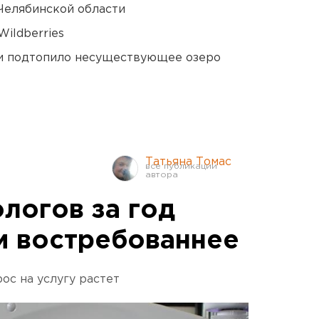
Челябинской области
ildberries
ти подтопило несуществующее озеро
Татьяна Томас
логов за год
и востребованнее
ос на услугу растет