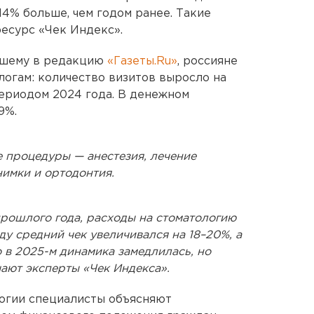
 14% больше, чем годом ранее. Такие
есурс «Чек Индекс».
вшему в редакцию
«Газеты.Ru»
, россияне
логам: количество визитов выросло на
ериодом 2024 года. В денежном
9%.
 процедуры — анестезия, лечение
нимки и ортодонтия.
прошлого года, расходы на стоматологию
ду средний чек увеличивался на 18–20%, а
о в 2025-м динамика замедлилась, но
ают эксперты «Чек Индекса».
логии специалисты объясняют