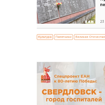
п
23
Культура
Памятники
Великая Отечестве