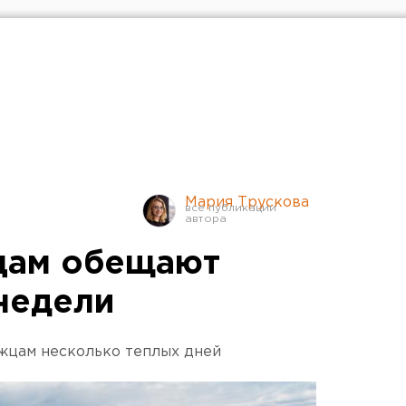
Мария Трускова
цам обещают
 недели
жцам несколько теплых дней