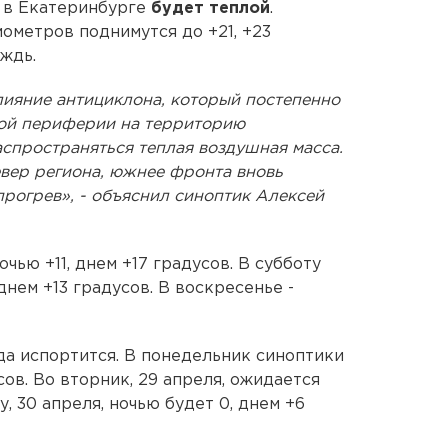
 в Екатеринбурге
будет теплой
.
мометров поднимутся до +21, +23
ждь.
лияние антициклона, который постепенно
дной периферии на территорию
спространяться теплая воздушная масса.
евер региона, южнее фронта вновь
рогрев», - объяснил синоптик Алексей
очью +11, днем +17 градусов. В субботу
днем +13 градусов. В воскресенье -
а испортится. В понедельник синоптики
ов. Во вторник, 29 апреля, ожидается
у, 30 апреля, ночью будет 0, днем +6