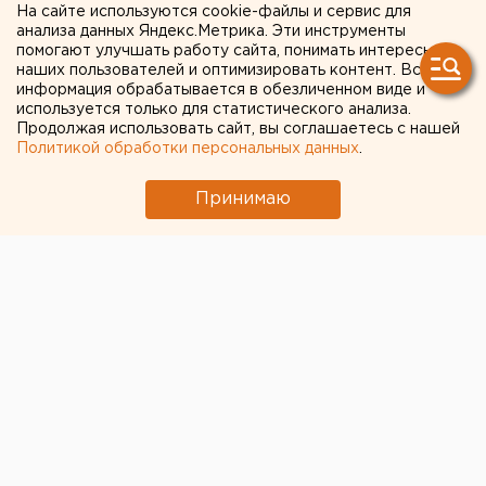
На сайте используются cookie-файлы и сервис для
Художники со всей России
анализа данных Яндекс.Метрика. Эти инструменты
помогают улучшать работу сайта, понимать интересы
прислали эскизы
наших пользователей и оптимизировать контент. Вся
информация обрабатывается в обезличенном виде и
памятника Борису Рыжему
используется только для статистического анализа.
Продолжая использовать сайт, вы соглашаетесь с нашей
в Екатеринбурге
Политикой обработки персональных данных
.
Мэрия Екатеринбурга получила 17 эскизов
Принимаю
памятника Борису Рыжему