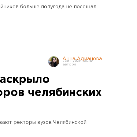
йников больше полугода не посещал
Анна Адианова
раскрыло
оров челябинских
ывают ректоры вузов Челябинской