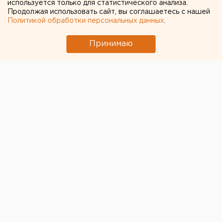
используется только для статистического анализа.
Продолжая использовать сайт, вы соглашаетесь с нашей
В Екатеринбурге предложили провести
Политикой обработки персональных данных
.
трамвайную реформу
Принимаю
© ЕАН. Архивное фото