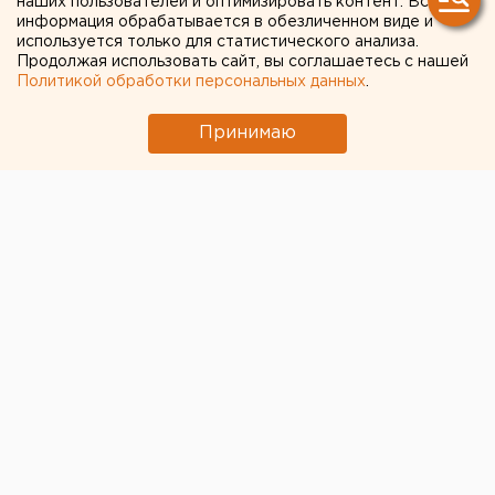
наших пользователей и оптимизировать контент. Вся
информация обрабатывается в обезличенном виде и
Свердловские депутаты одобрили ужесточение
используется только для статистического анализа.
Продолжая использовать сайт, вы соглашаетесь с нашей
правил предоставления туруслуг
Политикой обработки персональных данных
.
Принимаю
© ЕАН. Архив