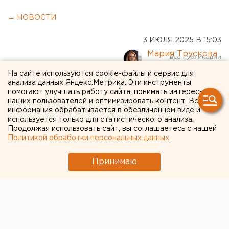
← НОВОСТИ
3 ИЮЛЯ 2025 В 15:03
Мария Трускова
На сайте используются cookie-файлы и сервис для
анализа данных Яндекс.Метрика. Эти инструменты
В Курской области погиб
помогают улучшать работу сайта, понимать интересы
заместитель
наших пользователей и оптимизировать контент. Вся
информация обрабатывается в обезличенном виде и
главнокомандующего
используется только для статистического анализа.
Продолжая использовать сайт, вы соглашаетесь с нашей
Военно-морского флота
Политикой обработки персональных данных
.
России
Принимаю
В Курской области погиб Герой России,
заместитель главнокомандующего ВМФ Михаил
Гудков