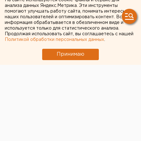
На сайте используются cookie-файлы и сервис для
анализа данных Яндекс.Метрика. Эти инструменты
«Оренбургремдорстрой»
помогают улучшать работу сайта, понимать интересы
наших пользователей и оптимизировать контент. Вся
изменили меру пресечения
информация обрабатывается в обезличенном виде и
используется только для статистического анализа.
Продолжая использовать сайт, вы соглашаетесь с нашей
Меру пресечения изменили заместителю
Политикой обработки персональных данных
.
директора АО «Оренбургремдорстрой»
Принимаю