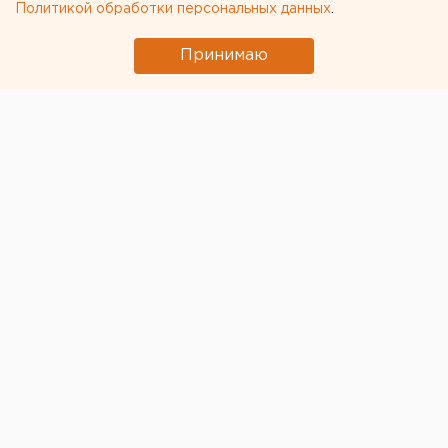
Политикой обработки персональных данных
.
Принимаю
Благодаря программе долгосрочных сбережений
россияне могут
накопить около 2,3 млн рублей за
15 лет
, откладывая всего 3 тыс. рублей в месяц. Это
подсчитал президент Национальной ассоциации