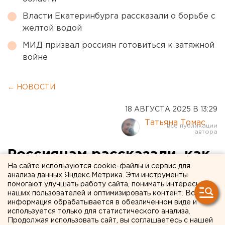
Власти Екатеринбурга рассказали о борьбе с
желтой водой
МИД призвал россиян готовиться к затяжной
войне
← НОВОСТИ
18 АВГУСТА 2025 В 13:29
Татьяна Томас
Россиянам рассказали, как
На сайте используются cookie-файлы и сервис для
легко накопить 2,3 млн за
анализа данных Яндекс.Метрика. Эти инструменты
помогают улучшать работу сайта, понимать интересы
15 лет
наших пользователей и оптимизировать контент. Вся
информация обрабатывается в обезличенном виде и
Финансист рассказал про удобство программы
используется только для статистического анализа.
Продолжая использовать сайт, вы соглашаетесь с нашей
долгосрочных сбережений