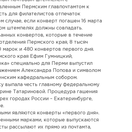
овленным Пермским главпочтамтом к
сть для филателистов отпечаток
м случае, если конверт погашен 16 марта
ом штемпелях должны совпадать.
анных конвертов, которые в течение
отделения Пермского края, 8 тысяч
0 марок и 480 конвертов первого дня.
ского края Ефим Гумницкий,
рка» специально для Перми выпустил
ажением Александра Попова и символом
енским кафедральным собором.
у выпала честь главному федеральному
рине Татариновой. Процедура гашения
ех городах России – Екатеринбурге,
е.
ными являются конверты «первого дня».
еенными марками, которые выпускаются
ты рассылают их прямо из почтамта,