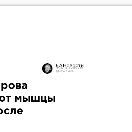
ЕАНовости
арова
ают мышцы
осле