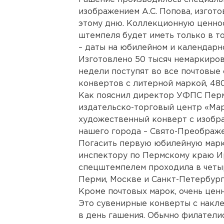
изображением А.С. Попова, изгот
этому дню. Коллекционную ценно
штемпеля будет иметь только в то
– даты на юбилейном и календарн
Изготовлено 50 тысяч немаркиров
недели поступят во все почтовые 
конвертов с литерной маркой, 48
Как пояснил директор УФПС Перм
издательско-торговый центр «Ма
художественный конверт с изобр
нашего города – Свято-Преображ
Погасить первую юбилейную марк
инспектору по Пермскому краю И
спецштемпелем проходила в четыр
Перми, Москве и Санкт-Петербург
Кроме почтовых марок, очень цен
Это сувенирные конверты с накл
в день гашения. Обычно филателис