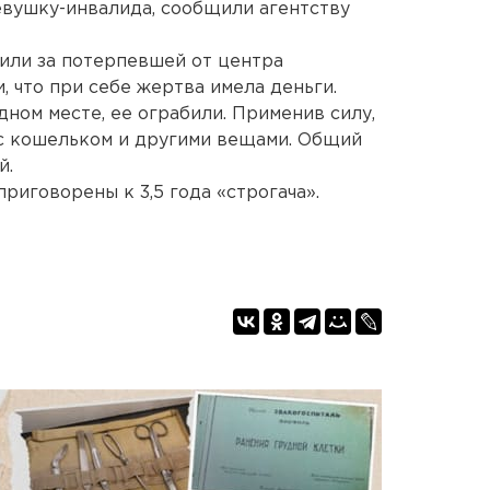
евушку-инвалида, сообщили агентству
дили за потерпевшей от центра
 что при себе жертва имела деньги.
ном месте, ее ограбили. Применив силу,
с кошельком и другими вещами. Общий
й.
риговорены к 3,5 года «строгача».