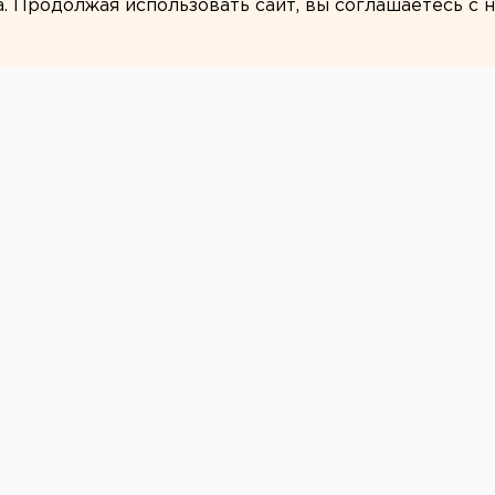
а. Продолжая использовать сайт, вы соглашаетесь с
ЕАНовости
ге закрывается
лице Таежной
на участке от Ватутина до Коуровской.
атеринбурге закрывается движение на
ву ЕАН в пресс-службе мэрии.
Ватутина до Коуровской – МУП
твом водопровода и канализации.
льзовать переулок Клубный и улицу
ие Новости.