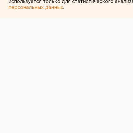
используется только для статистического анализ
персональных данных
.
← НОВОСТИ
25 АВГУСТА 2014 В 15:59
В Екатеринбур
движение по у
До 10 сентября перекроют дорогу 
С 26 августа по 10 сентября в Ек
улице Таежной, сообщили агентст
Дорогу перекроют на участке от 
«Водоканал» займется строительс
Для объезда водители могут испо
Коуровскую. Европейско-Азиатск