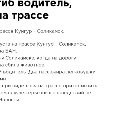
иб водитель,
на трассе
ассе Кунгур – Соликамск.
уста на трассе Кунгур – Соликамск,
ва ЕАН.
ну Соликамска, когда на дорогу
а сбила животное.
й водитель. Два пассажира легковушки
ми.
при виде лося на трассе притормозить
ном случае серьезных последствий не
Новости.