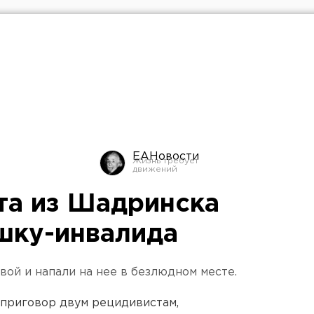
ЕАНовости
та из Шадринска
шку-инвалида
ой и напали на нее в безлюдном месте.
приговор двум рецидивистам,