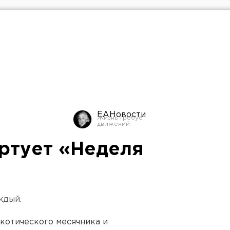
ЕАНовости
артует «Неделя
ждый.
котического месячника и