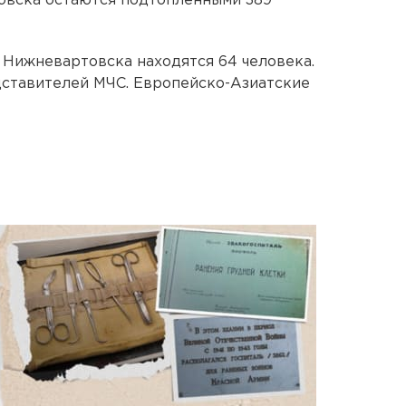
овска остаются подтопленными 389
Нижневартовска находятся 64 человека.
дставителей МЧС. Европейско-Азиатские