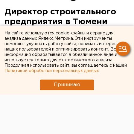
Директор строительного
предприятия в Тюмени
задолжал работникам
На сайте используются cookie-файлы и сервис для
анализа данных Яндекс.Метрика. Эти инструменты
больше 3 миллионов
помогают улучшать работу сайта, понимать интересы
наших пользователей и оптимизировать контент. Вся
информация обрабатывается в обезличенном виде и
Он не выплачивал заработную плату 30
используется только для статистического анализа.
сотрудникам с апреля.
Продолжая использовать сайт, вы соглашаетесь с нашей
Политикой обработки персональных данных
.
В результате проверки тюменского фонда
страхования прокуратура Ленинского района
Принимаю
Тюмени обнаружила долги по страховым взносам и
зарплате у ООО «НИПИКБС-ИЦ». Руководители
предприятия не выплачивали заработную плату 30
сотрудникам с апреля, задолжав им круглую сумму –
более 3,2 миллиона рублей, сообщили агентству
ЕАН в прокуратуре Тюменской области.
Благодаря привлечению правоохранительных