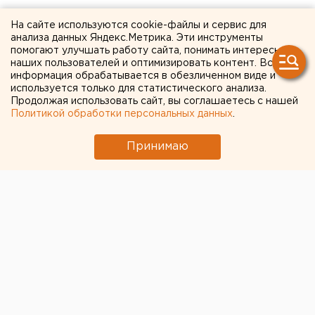
Мэрия Челябинска займет
На сайте используются cookie-файлы и сервис для
анализа данных Яндекс.Метрика. Эти инструменты
полмиллиарда рублей
помогают улучшать работу сайта, понимать интересы
наших пользователей и оптимизировать контент. Вся
информация обрабатывается в обезличенном виде и
Мэрия Челябинска возьмет кредит в
используется только для статистического анализа.
полмиллиарда рублей, чтобы покрыть потери,
Продолжая использовать сайт, вы соглашаетесь с нашей
которые понесет городская казна в результате
Политикой обработки персональных данных
.
коронавируса и мер поддержки бизнеса,
Принимаю
пострадавшего от его эпидемии, внедряемых
властями в Челябинской области.