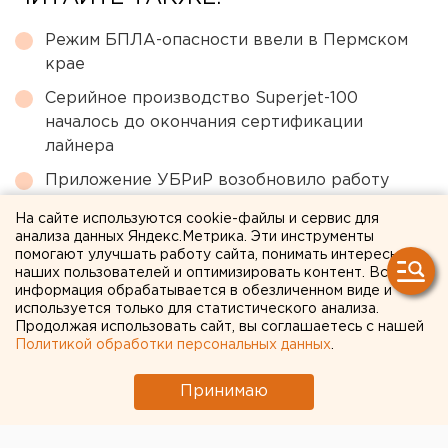
Режим БПЛА-опасности ввели в Пермском
крае
Серийное производство Superjet-100
началось до окончания сертификации
лайнера
Приложение УБРиР возобновило работу
Ракетную опасность объявили в
На сайте используются cookie-файлы и сервис для
анализа данных Яндекс.Метрика. Эти инструменты
Свердловской области
помогают улучшать работу сайта, понимать интересы
ВСУ атаковали склад Wildberries в
наших пользователей и оптимизировать контент. Вся
информация обрабатывается в обезличенном виде и
Ленинградской области
используется только для статистического анализа.
Продолжая использовать сайт, вы соглашаетесь с нашей
Политикой обработки персональных данных
.
← НОВОСТИ
Принимаю
28 АПРЕЛЯ 2020 В 14:04
Игорь Чукреев