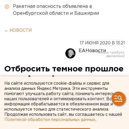
Ракетная опасность объявлена в
Оренбургской области и Башкирии
← НОВОСТИ
17 ИЮНЯ 2020 В 13:21
ЕАНовости
Отбросить темное прошлое
— и «Алга»!
На сайте используются cookie-файлы и сервис для
анализа данных Яндекс.Метрика. Эти инструменты
В Башкортостане создают мощный институт
помогают улучшать работу сайта, понимать интересы
экономического развития республики. Однако
наших пользователей и оптимизировать контент. Вся
информация обрабатывается в обезличенном виде и
роль личности никто не отменял. О том, кто
используется только для статистического анализа.
может и должен возглавить проект особой
Продолжая использовать сайт, вы соглашаетесь с нашей
экономической зоны «Алга», — в нашем
Политикой обработки персональных данных
.
материале.