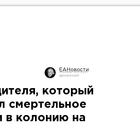
ЕАНовости
дителя, который
л смертельное
и в колонию на