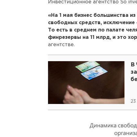
Инвестиционное агентство So inv
«На 1 мая бизнес большинства и
свободных средств, исключение 
То есть в среднем по палате чел
финрезервы на 11 млрд, и это хо
агентстве.
В
з
б
23