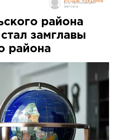
Игорь Чукреев
ьского района
 стал замглавы
о района