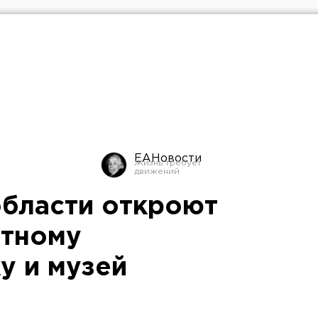
ЕАНовости
области откроют
стному
 и музей