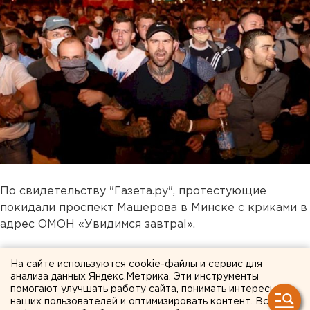
По свидетельству "Газета.ру", протестующие
покидали проспект Машерова в Минске с криками в
адрес ОМОН «Увидимся завтра!».
ЕАН следит за развитием событий.
На сайте используются cookie-файлы и сервис для
анализа данных Яндекс.Метрика. Эти инструменты
Происшествия
помогают улучшать работу сайта, понимать интересы
наших пользователей и оптимизировать контент. Вся