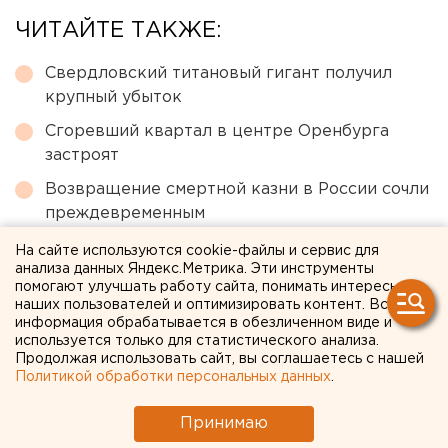
ЧИТАЙТЕ ТАКЖЕ:
Свердловский титановый гигант получил
крупный убыток
Сгоревший квартал в центре Оренбурга
застроят
Возвращение смертной казни в России сочли
преждевременным
МИД призвал россиян готовиться к затяжной
На сайте используются cookie-файлы и сервис для
анализа данных Яндекс.Метрика. Эти инструменты
войне
помогают улучшать работу сайта, понимать интересы
Федеральные компании не могут найти в
наших пользователей и оптимизировать контент. Вся
информация обрабатывается в обезличенном виде и
Екатеринбурге земли под апартаменты
используется только для статистического анализа.
Продолжая использовать сайт, вы соглашаетесь с нашей
Политикой обработки персональных данных
.
← НОВОСТИ
Принимаю
5 АВГУСТА 2020 В 10:12