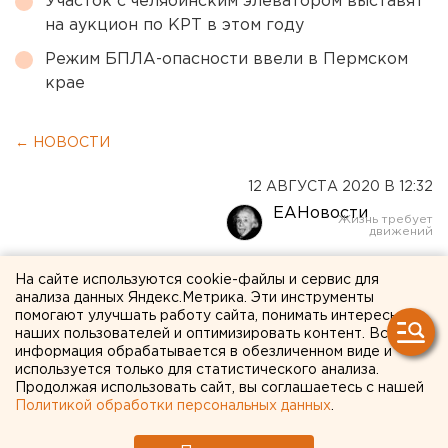
Участок с челябинским элеватором выставят
на аукцион по КРТ в этом году
Режим БПЛА-опасности ввели в Пермском
крае
← НОВОСТИ
12 АВГУСТА 2020 В 12:32
ЕАНовости
В Свердловской области за
На сайте используются cookie-файлы и сервис для
анализа данных Яндекс.Метрика. Эти инструменты
сутки 167 новых случаев
помогают улучшать работу сайта, понимать интересы
наших пользователей и оптимизировать контент. Вся
коронавируса
информация обрабатывается в обезличенном виде и
используется только для статистического анализа.
Продолжая использовать сайт, вы соглашаетесь с нашей
Политикой обработки персональных данных
.