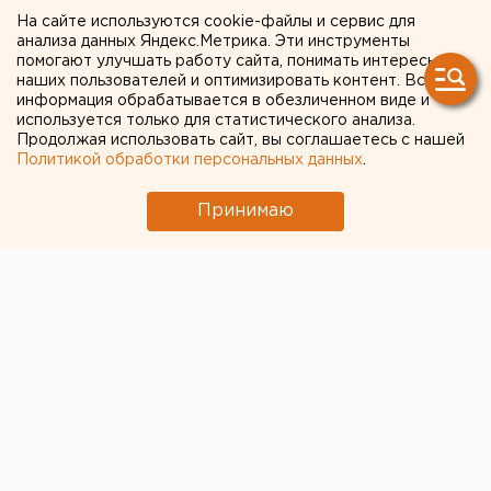
Почему украинские БПЛА атакуют УрФО по
На сайте используются cookie-файлы и сервис для
утрам
анализа данных Яндекс.Метрика. Эти инструменты
помогают улучшать работу сайта, понимать интересы
наших пользователей и оптимизировать контент. Вся
← НОВОСТИ
информация обрабатывается в обезличенном виде и
используется только для статистического анализа.
Продолжая использовать сайт, вы соглашаетесь с нашей
14 АВГУСТА 2020 В 10:03
Политикой обработки персональных данных
.
ЕАНовости
Принимаю
Основатель
екатеринбургского "4
канала" снимет сериал для
МТС