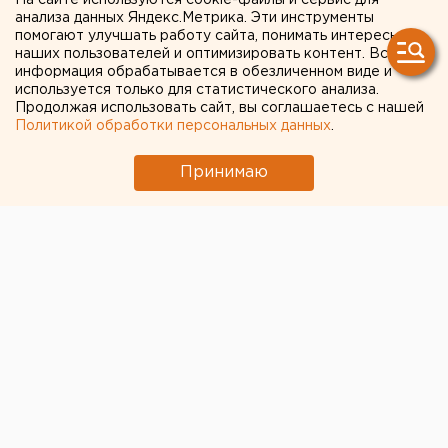
На сайте используются cookie-файлы и сервис для
домашнего интернета для
анализа данных Яндекс.Метрика. Эти инструменты
помогают улучшать работу сайта, понимать интересы
абонентов Екатеринбурга в
наших пользователей и оптимизировать контент. Вся
10 раз
информация обрабатывается в обезличенном виде и
используется только для статистического анализа.
Продолжая использовать сайт, вы соглашаетесь с нашей
Политикой обработки персональных данных
.
Принимаю
© Фото из открытых источников