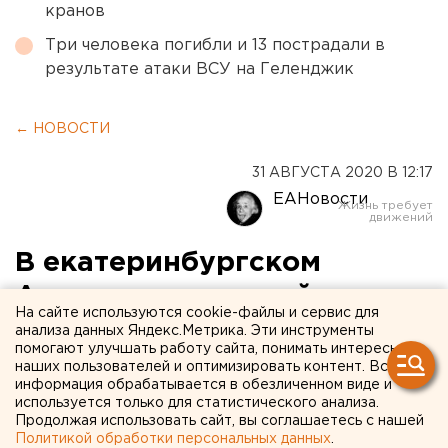
кранов
Три человека погибли и 13 пострадали в
результате атаки ВСУ на Геленджик
← НОВОСТИ
31 АВГУСТА 2020 В 12:17
ЕАНовости
В екатеринбургском
Академическом районе
На сайте используются cookie-файлы и сервис для
обсудили перспективы
анализа данных Яндекс.Метрика. Эти инструменты
помогают улучшать работу сайта, понимать интересы
строительства НИИ ОММ
наших пользователей и оптимизировать контент. Вся
информация обрабатывается в обезличенном виде и
используется только для статистического анализа.
Продолжая использовать сайт, вы соглашаетесь с нашей
Политикой обработки персональных данных
.