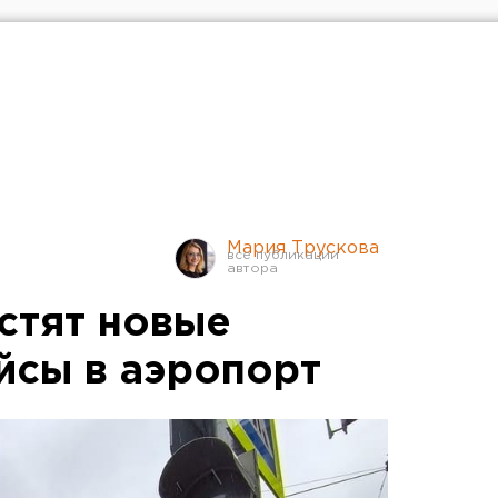
Мария Трускова
устят новые
йсы в аэропорт