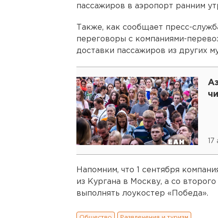
пассажиров в аэропорт ранним ут
Также, как сообщает пресс-служба
переговоры с компаниями-перевоз
доставки пассажиров из других м
А
чи
17
Напомним, что 1 сентября компан
из Кургана в Москву, а со второг
выполнять лоукостер «Победа».
Общество
Развлечения и туризм