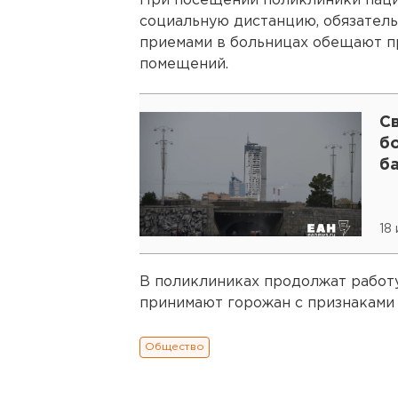
При посещении поликлиники пац
социальную дистанцию, обязатель
приемами в больницах обещают п
помещений.
Св
б
б
18
В поликлиниках продолжат работ
принимают горожан с признаками
Общество