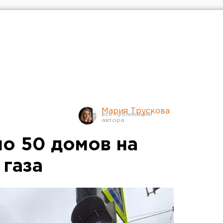
Мария Трускова
ло 50 домов на
 газа