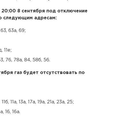
о 20:00 8 сентября под отключение
о следующим адресам:
63, 63а, 69;
, 11е;
, 76, 78а, 84, 58б, 56.
нтября газ будет отсутствовать по
1б, 11а, 13а, 17а, 19а, 21а, 23а, 25;
а, 16, 16а.