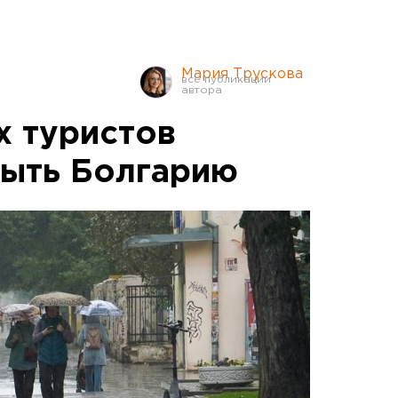
Мария Трускова
х туристов
рыть Болгарию