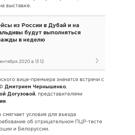
на выставке.
йсы из России в Дубай и на
альдивы будут выполняться
важды в неделю
сентября 2020 в 13:12
ского вице-премьера значатся встречи с
РФ
Дмитрием Чернышенко
,
ой Догузовой
, представителями
ии
.
 смягчает условия для въезда
требование об отрицательном ПЦР-тесте
урции и Белоруссии.