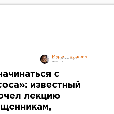
Мария Трускова
начинаться с
оса»: известный
очел лекцию
ященникам,