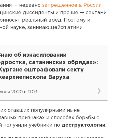
вания — недавно
запрещенное в России
ицинские диссиденты и прочие — сектами
 приносят реальный вред. Поэтому и
ной науке, занимающейся этими
Знаю об изнасиловании
одростка, сатанинских обрядах»:
 Кургане оштрафовали секту
жеархиепископа Варуха
 июля 2020 в 11:03
гих ставших популярными ныне
лавных признаках и способах борьбы с
й получили учебники по
деструктологии
.