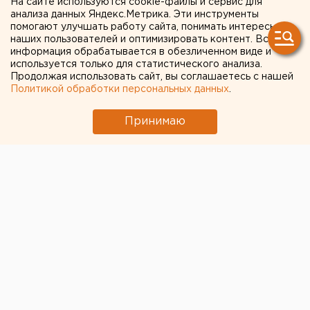
На сайте используются cookie-файлы и сервис для
анализа данных Яндекс.Метрика. Эти инструменты
помогают улучшать работу сайта, понимать интересы
наших пользователей и оптимизировать контент. Вся
информация обрабатывается в обезличенном виде и
используется только для статистического анализа.
Продолжая использовать сайт, вы соглашаетесь с нашей
Политикой обработки персональных данных
.
Принимаю
© ЕАН
Производители пива прогнозируют подорожание
напитка на
10–25%
. Столь резко на ценник может
повлиять решение правительства о введении