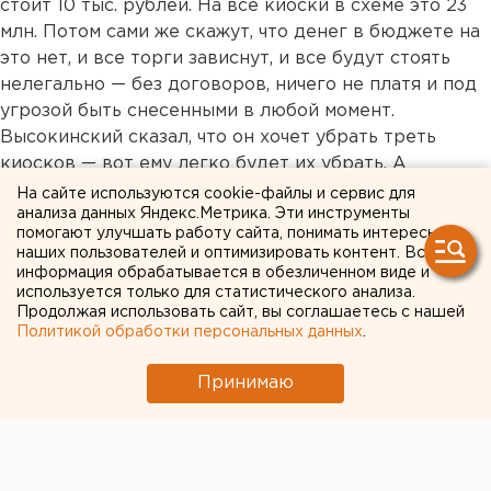
стоит 10 тыс. рублей. На все киоски в схеме это 23
млн. Потом сами же скажут, что денег в бюджете на
это нет, и все торги зависнут, и все будут стоять
нелегально — без договоров, ничего не платя и под
угрозой быть снесенными в любой момент.
Высокинский сказал, что он хочет убрать треть
киосков — вот ему легко будет их убрать. А
администрация просто врет, когда говорит, что мы
На сайте используются cookie-файлы и сервис для
анализа данных Яндекс.Метрика. Эти инструменты
требуем себе какие-то особые условия.
помогают улучшать работу сайта, понимать интересы
наших пользователей и оптимизировать контент. Вся
— И что планируете?
информация обрабатывается в обезличенном виде и
используется только для статистического анализа.
— Вероятно будут новые митинги. Причем те, кто
Продолжая использовать сайт, вы соглашаетесь с нашей
Политикой обработки персональных данных
.
уже заключил договора, тоже нас поддерживают, им
не нравятся условия, которые им навязали.
Принимаю
Интервью