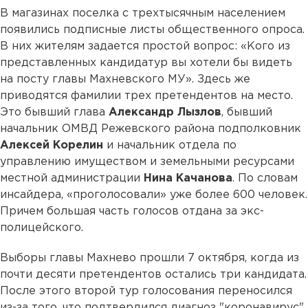
В магазинах поселка с трехтысячным населением
появились подписные листы общественного опроса.
В них жителям задается простой вопрос: «Кого из
представленных кандидатур вы хотели бы видеть
на посту главы Махневского МУ». Здесь же
приводятся фамилии трех претендентов на место.
Это бывший глава
Александр Лызлов
, бывший
начальник ОМВД Режевского района подполковник
Алексей Корелин
и начальник отдела по
управлению имуществом и земельными ресурсами
местной администрации
Нина Качанова
. По словам
инсайдера, «проголосовали» уже более 600 человек.
Причем большая часть голосов отдана за экс-
полицейского.
Выборы главы Махнево прошли 7 октября, когда из
почти десяти претендентов остались три кандидата.
После этого второй тур голосования переносился
из-за того, что подтвердился диагноз "коронавирус"