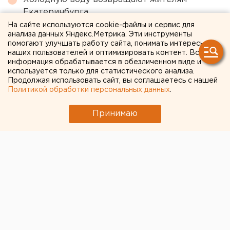
Екатеринбурга
На сайте используются cookie-файлы и сервис для
Ракетную опасность объявили в
анализа данных Яндекс.Метрика. Эти инструменты
Свердловской области
помогают улучшать работу сайта, понимать интересы
наших пользователей и оптимизировать контент. Вся
Свердловская криминальная легенда 90-х
информация обрабатывается в обезличенном виде и
Федулев освободился и вернулся в
используется только для статистического анализа.
Продолжая использовать сайт, вы соглашаетесь с нашей
Екатеринбург
Политикой обработки персональных данных
.
Принимаю
← НОВОСТИ
23 НОЯБРЯ 2020 В 15:34
Мария Трускова
УБРиР зафиксировал рост
спроса на жилищные
кредиты