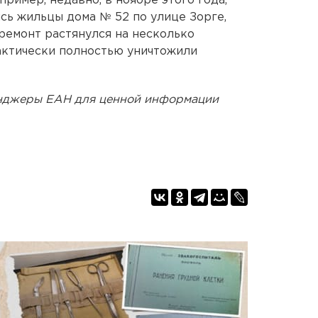
ример, недавно, в ноябре этого года,
сь жильцы дома № 52 по улице Зорге,
премонт растянулся на несколько
актически полностью уничтожили
енджеры ЕАН для ценной информации