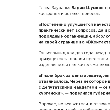
Глава Зауралья
Вадим Шумков
пр
жилфонда и остался доволен.
«Постепенно улучшается качеств
практически нет вопросов, да и
подрядные организации, абсолю
на своей странице во «ВКонтакте
Он вспомнил, как два года назад 
прячущихся за домами представит
издевавшихся над жителями, вклю
«Гнали брак за деньги людей, ле
отваливалось. Через некоторое 
с депутатскими мандатами
—
се 
кургански»,
—
поделился губерна
Впрочем, не все жители, в отличи