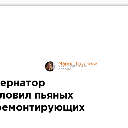
Мария Трускова
бернатор
 ловил пьяных
 ремонтирующих