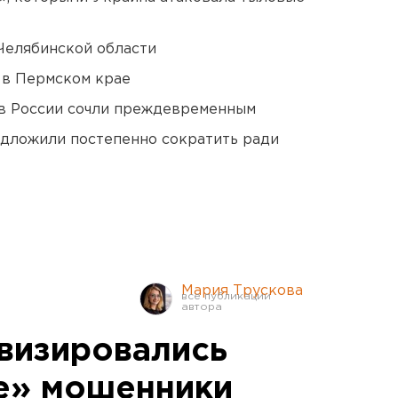
Челябинской области
 в Пермском крае
в России сочли преждевременным
едложили постепенно сократить ради
Мария Трускова
ивизировались
е» мошенники