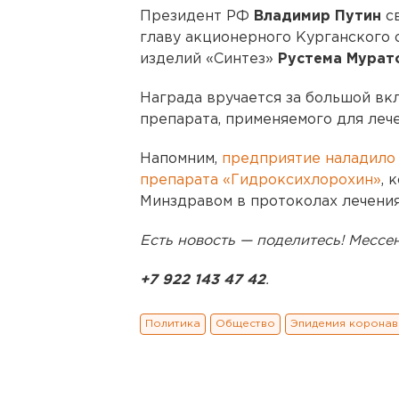
Президент РФ
Владимир Путин
св
главу акционерного Курганского
изделий «Синтез»
Рустема Мурат
Награда вручается за большой вк
препарата, применяемого для леч
Напомним,
предприятие наладило
препарата «Гидроксихлорохин»
, 
Минздравом в протоколах лечения
Есть новость — поделитесь! Месс
+7 922 143 47 42
.
Политика
Общество
Эпидемия коронав