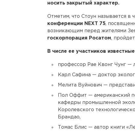
носить закрытый характер.
Отметим, что Стоун называется в 
конференции NEXT 75
, посвящен
возникающим перед жителями Зем
госкорпорация Росатом
, пройдет
В числе ее участников известны
профессор Рае Квонг Чунг — 
Карл Сафина — доктор эколог
Мелита Вуйнович — представи
Пол Оффит — американский пе
кафедры промышленной эколо
Королевского технологическо
Брандао,
Томас Блис — автор книги «Л