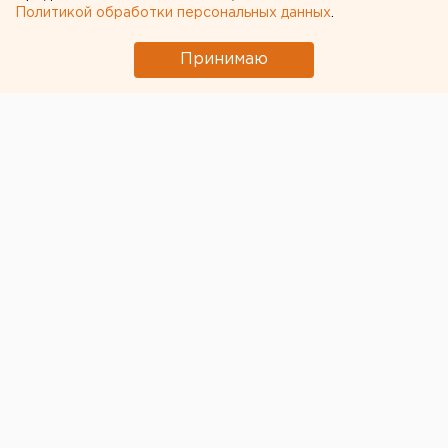
Политикой обработки персональных данных
.
Принимаю
Семнадцатого декабря 1995 года Екатеринбург
впервые выбирал главу города. В бюллетене было 4
предложения:
директор Уральского компрессорного завода
Валерий Антониади
,
депутат Областной думы
Антон Баков
,