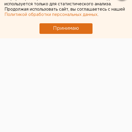
стране"
используется только для статистического анализа.
Продолжая использовать сайт, вы соглашаетесь с нашей
Политикой обработки персональных данных
.
Принимаю
© Пресс-служба "Титановой долины"
Губернатор Свердловской области Евгений
Куйвашев
высоко оценил эффективность